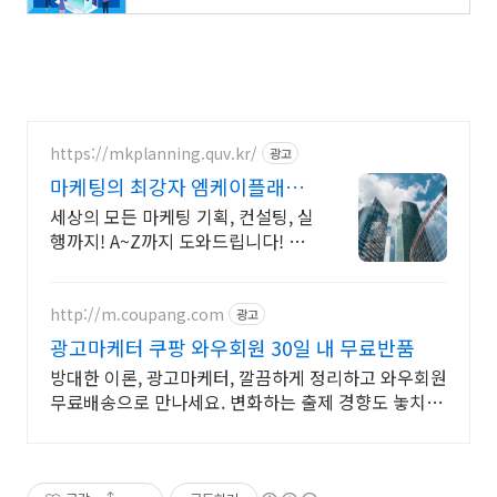
https://mkplanning.quv.kr/
광고
마케팅의 최강자 엠케이플래닝
비용걱정NO! 무료상담
세상의 모든 마케팅 기획, 컨설팅, 실
행까지! A~Z까지 도와드립니다! MK
기획 예산이 단돈 만원이라도 친절
히 상담드립니다! 편하게 연락주시
면 감사하겠습니다.
http://m.coupang.com
광고
광고마케터 쿠팡 와우회원 30일 내 무료반품
방대한 이론, 광고마케터, 깔끔하게 정리하고 와우회원
무료배송으로 만나세요. 변화하는 출제 경향도 놓치지
마세요! 최신 문제집으로 실력을 높여요.