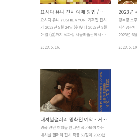
요시다 유니 전시 예매 방법 / 기간 및 관람 시간 / 석파정 서울미술관
요시다 유니 YOSHIDA YUNI 기획전 전시
경복궁 소주
가 2023년 5월 24일 (수)부터 2023년 9월
시식공감이 2
24일 (일)까지 석파정 서울미술관에서 진
2023년 6
행됩니다. 기간 한정 얼리버드 사전 예약
5월 29일 (
2023. 5. 16.
2023. 5. 10
의 경우 2023년 5월 16일 (화) 12시에 네
지 않는다고
이버 예약을 통해서 티켓이 오픈되며, 5월
궁중 문화를
24일 (수) ~ 5월 31일 (수) 얼리버드 위크
체험으로 예
기간 동안 요시다 유니 전시를 관람할 수
그램인 밤의
있습니다. 원래 성인 입장권 가격은
나를 선택해
20,000원이지만, 얼리버드 위크 기간인
택이 불가능
2023년 5월 31일까지는 15,000원에 관
공감은 현장
람할 수 있습니다. 6월 1일부터는 요시다
에 100% 
유니 전시 입장권 가격 성인 20,000원 /
법은 티켓링
학생 15,000원 / 우대 및 미취학 아동
대 4매까지
내셔널갤러리 명화전 예약 - 거장의 시선, 사람을 향하다 전시 기간 / 얼리버드 입장권 사전 예매 방법 / 국립중앙박물관
13,000원입니다. 요시다 유니 누구인가?
수라간 시
영국 런던 여행을 한다면 꼭 가봐야 하는
요시다 유니는 글로벌 브랜드의 작품을
문화를 보고
내셔널 갤러리 전시 작품 52점이 2023년