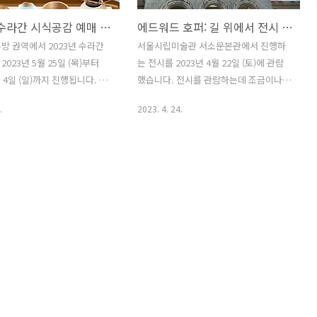
2023년 수라간 시식공감 예매 오픈 / 밤의 생과방과 식도락 / 예약 방법
에드워드 호퍼: 길 위에서 전시 현장 예매 / 관람 동선 및 포토존 / 오디오 가이드 및 팸플릿 / 후기
방 권역에서 2023년 수라간
서울시립미술관 서소문본관에서 진행하
023년 5월 25일 (목)부터
는 전시를 2023년 4월 22일 (토)에 관람
월 4일 (일)까지 진행됩니다. 단,
했습니다. 전시를 관람하는데 조금이나마
월) ~ 5월 31일 (수)에는 운영되
도움이 되고자 후기를 남겨보려고 합니
.
2023. 4. 24.
 합니다. 수라간 시식공감은
다. 저는 29CM에서 얼리버드 티켓을 예
 직접 체험해 보는 전통문화
매해서 1명 기준으로 10,000원으로 예약
매 시에 시식공감 메인 프로
을 했으며, 29CM 예매자의 경우에는 티
 생과방이나 식도락 중에 하
켓 부스에서 전시 티켓을 발권한 후에, 입
서 예약해야 합니다. 중복 선
장해서 입장 팔찌를 착용합니다. 에드워
합니다. 2023년 수라간 시식
드 호퍼 전시 현장 예매 서울시립미술관
 접수를 진행하지 않기 때문
서소문본관을 처음 가봤는데, 건물이 예
사전 예매를 해야 하며, 예약 방
뻐서 인상 깊었습니다. 서소문본관 앞에
크 홈페이지를 통해서 1인 최
는 회차 별로 대기하는 줄과, 티켓 부스가
 예약할 수 있습니다. 2023년
있습니다. 인터넷 사전 예매자와, 현장 구
식공감 수라간 시식공감은 궁중
매자 모두 회차 별로 30분마다 나눠서 들
 먹고 즐기고 감동한다는 취
어갑니다. 에드워드 호퍼: 길 위에서 전시