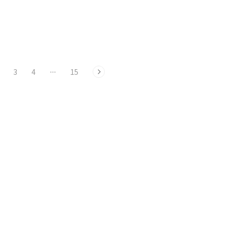
 프로그램입니다. 전각에 앉
는 현장 예매 (구매)도 가능합니다. 서울
시립미술관 서소문본관 티켓부스에..
3
4
···
15