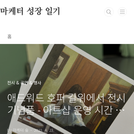
본문 바로가기
마케터 성장 일기
홈
전시 & 공연 & 행사
애드워드 호퍼 길위에서 전시
기념품 - 아트샵 운영 시간 /
굿즈 종류 및 가격
by 마케터 숲
2023. 4. 23.