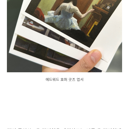
에드워드 호퍼 굿즈 엽서