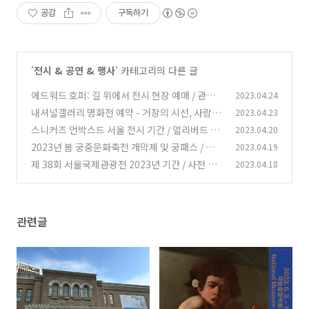
공감
구독하기
'
전시 & 공연 & 행사
' 카테고리의 다른 글
에드워드 호퍼: 길 위에서 전시 현장 예매 / 관람
2023.04.24
동선 및 포토존 / 오디오 가이드 및 팸플릿 / 후기
내셔널갤러리 명화전 예약 - 거장의 시선, 사람을
2023.04.23
향하다 전시 기간 / 얼리버드 입장권 사전 예매 방
(0)
스니커즈 언박스드 서울 전시 기간 / 얼리버드 티
2023.04.20
법 / 국립중앙박물관
켓 예매 방법 / 세종문화회관 미술관
(0)
2023년 봄 궁중문화축전 개막제 및 궁패스 / 예
2023.04.19
(0)
약 오픈 시간 / 예매처
제 38회 서울국제관광전 2023년 기간 / 사전 등
2023.04.18
(0)
록 시 무료 입장 / 예약 방법
(0)
관련글