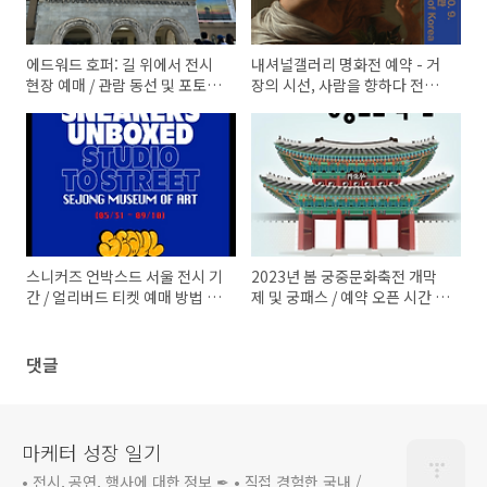
에드워드 호퍼: 길 위에서 전시
내셔널갤러리 명화전 예약 - 거
현장 예매 / 관람 동선 및 포토존
장의 시선, 사람을 향하다 전시
/ 오디오 가이드 및 팸플릿 / 후
기간 / 얼리버드 입장권 사전 예
기
매 방법 / 국립중앙박물관
스니커즈 언박스드 서울 전시 기
2023년 봄 궁중문화축전 개막
간 / 얼리버드 티켓 예매 방법 /
제 및 궁패스 / 예약 오픈 시간 /
세종문화회관 미술관
예매처
댓글
마케터 성장 일기
• 전시, 공연, 행사에 대한 정보 ✒ • 직접 경험한 국내 /