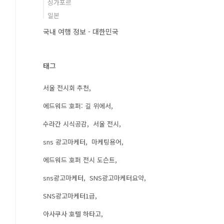
싱가포르
일본
국내 여행 정보 - 대한민국
태그
서울 전시회 추천
에드워드 호퍼: 길 위에서
수라간 시식공감
서울 전시
sns 광고마케터
마케팅용어
에드워드 호퍼 전시 도슨트
sns광고마케터
SNS광고마케터요약
SNS광고마케터1급
아사쿠사 호텔 하타고