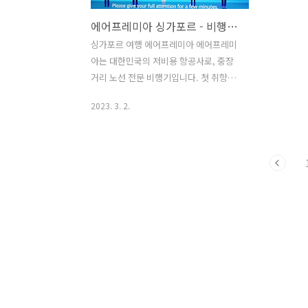
에어프레미아 싱가포르 - 비행기 안전할까? / 이코노미 35 좌석 / 기내식 후기
싱가포르 여행 에어프레미아 에어프레미
아는 대한민국의 저비용 항공사로, 중장
거리 노선 전문 비행기입니다. 첫 취항지
싱가포르를 비롯하여, 호찌민, LA 로스앤
2023. 3. 2.
젤레스, 도쿄 노선을 운영하며, 23년 4월
부터는 방콕 노선까지 확대됩니다. 2022
년 7월 인천 - 싱가포르 노선 첫 왕복 정식
취항을 시작했으며, 보유 항공기가 3대 있
는 합리적인 가격에 프리미엄 좌석을 제
공한다는 HSC 항공사입니다. 싱가포르
항공권 비용이 40~80만 원대로 만만치 않
은데, 이벤트 특가로 에어프레미아에서
이코노미 35 라이트 왕복 항공권 30만 원
에 예약을 해서 싱가포르 여행을 다녀왔
습니다. 결론적으로 대만족이었습니다.
인천 싱가포르 왕복 노선 (편명, 출발시