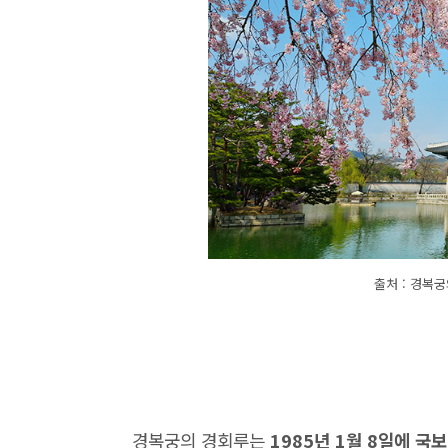
출처 : 경복
경복궁의 경회루는
1985년 1월 8일에 국